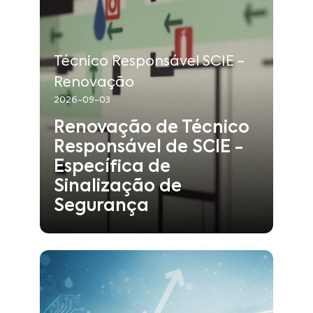
RSINAL.SETEMBRO.2026.P
:
Ref.
8
:
Duração
Técnico Responsável SCIE -
Técnico Responsável SCIE -
:
Tipo
Renovação
Renovação
2026-09-03
Segurança contra Incêndios
:
Área
Renovação de Técnico
Responsável de SCIE -
Específica de
Saber mais
Sinalização de
Segurança
2026-09-07
:
Início