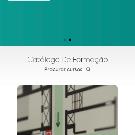
Catálogo De Formação
Procurar cursos
2026-09-03
:
Início
2026-09-03
:
Fim
Vila Nova de Gaia
:
Local