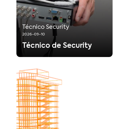
Segurança Eletrónica
:
Área
Técnico Security
Saber mais
2026-09-10
Técnico de Security
2026-09-12
:
Início
2026-10-29
:
Fim
B-learning c/ prática
:
Local
Sacavém ou Vila Nova de Gaia
BIMSCIE.SETEMBRO.2026.BL
:
Ref.