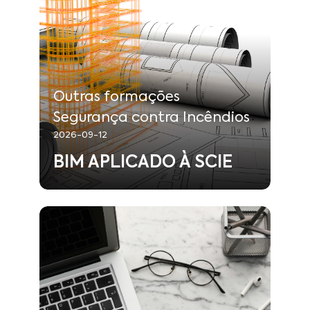
60
:
Duração
Outras formações Segurança
:
Tipo
contra Incêndios
Protecção de Pessoas e
:
Área
Bens
Outras formações
Segurança contra Incêndios
Saber mais
2026-09-12
BIM APLICADO À SCIE
2026-09-14
:
Início
2026-09-14
:
Fim