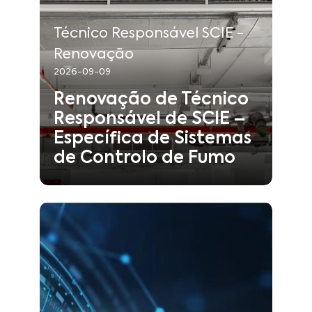
8
:
Duração
Técnico Responsável SCIE -
:
Tipo
Técnico Responsável SCIE -
Renovação
Renovação
2026-09-09
Segurança contra Incêndios
:
Área
Renovação de Técnico
Responsável de SCIE –
Saber mais
Específica de Sistemas
de Controlo de Fumo
2026-09-10
:
Início
2026-09-10
:
Fim